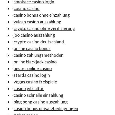
·
smokace casino login
·
cosmo casino
·
casino bonus ohne einzahlung
·
vulcan casino auszahlung
·
crypto casino ohne verifizierung
·
joo casino auszahlung
·
crypto casino deutschland
·
online casino bonus
·
casino zahlungsmethoden
·
online blackjack casino
·
bestes online casino
·
starda casino login
·
vegas casino freispiele
·
casino gibraltar
·
casino schnelle einzahlung
·
bing bong casino auszahlung
·
casino bonus umsatzbedingungen