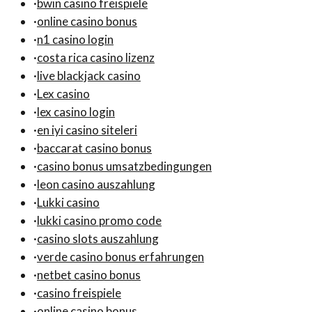
·
bwin casino freispiele
·
online casino bonus
·
n1 casino login
·
costa rica casino lizenz
·
live blackjack casino
·
Lex casino
·
lex casino login
·
en iyi casino siteleri
·
baccarat casino bonus
·
casino bonus umsatzbedingungen
·
leon casino auszahlung
·
Lukki casino
·
lukki casino promo code
·
casino slots auszahlung
·
verde casino bonus erfahrungen
·
netbet casino bonus
·
casino freispiele
·
online casino bonus