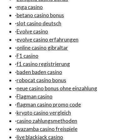
·
mga casino
·
betano casino bonus
·
slot casino deutsch
·
Evolve casino
·
evolve casino erfahrungen
·
online casino gibraltar
·
F1 casino
·
f1 casino registrierung
·
baden baden casino
·
robocat casino bonus
·
neue casino bonus ohne einzahlung
·
Flagman casino
·
flagman casino promo code
·
krypto casino vergleich
·
casino zahlungsmethoden
·
wazamba casino freispiele
·
live blackjack casino