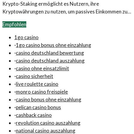
Krypto-Staking ermöglicht es Nutzern, ihre
Kryptowährungen zu nutzen, um passives Einkommen zu
generieren. Erfahren Sie, wie Sie mit Staking Renditen
Empfohlen
erzielen können.
1go casino
·
1go casino bonus ohne einzahlung
·
casino deutschland bewertung
·
casino deutschland auszahlung
·
casino ohne einsatzlimit
·
casino sicherheit
·
live roulette casino
·
monro casino freispiele
·
casino bonus ohne einzahlung
·
pelican casino bonus
·
cashback casino
·
revolution casino auszahlung
·
national casino auszahlung