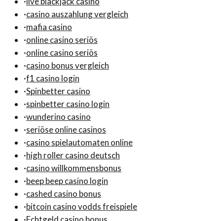
·
live blackjack casino
·
casino auszahlung vergleich
·
mafia casino
·
online casino seriös
·
online casino seriös
·
casino bonus vergleich
·
f1 casino login
·
Spinbetter casino
·
spinbetter casino login
·
wunderino casino
·
seriöse online casinos
·
casino spielautomaten online
·
high roller casino deutsch
·
casino willkommensbonus
·
beep beep casino login
·
cashed casino bonus
·
bitcoin casino vodds freispiele
·
Echtgeld casino bonus