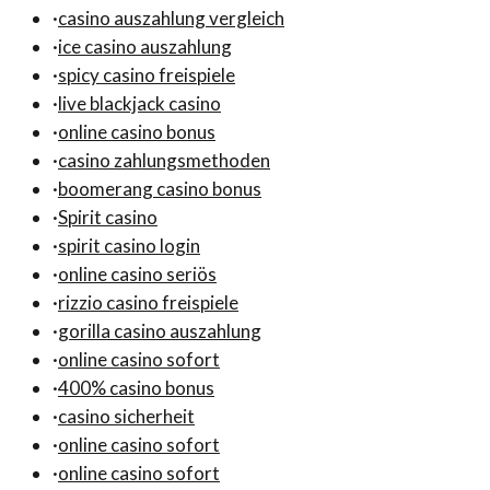
·
casino auszahlung vergleich
·
ice casino auszahlung
·
spicy casino freispiele
·
live blackjack casino
·
online casino bonus
·
casino zahlungsmethoden
·
boomerang casino bonus
·
Spirit casino
·
spirit casino login
·
online casino seriös
·
rizzio casino freispiele
·
gorilla casino auszahlung
·
online casino sofort
·
400% casino bonus
·
casino sicherheit
·
online casino sofort
·
online casino sofort