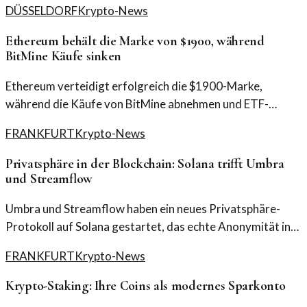
DÜSSELDORF
Krypto-News
Ethereum behält die Marke von $1900, während
BitMine Käufe sinken
Ethereum verteidigt erfolgreich die $1900-Marke,
während die Käufe von BitMine abnehmen und ETF-
Abflüsse zunehmen. Was steckt hinter diesen
FRANKFURT
Krypto-News
Entwicklungen?
Privatsphäre in der Blockchain: Solana trifft Umbra
und Streamflow
Umbra und Streamflow haben ein neues Privatsphäre-
Protokoll auf Solana gestartet, das echte Anonymität in
die Blockchain-Technologie bringen könnte. Doch wie
FRANKFURT
Krypto-News
sicher ist diese Lösung wirklich?
Krypto-Staking: Ihre Coins als modernes Sparkonto