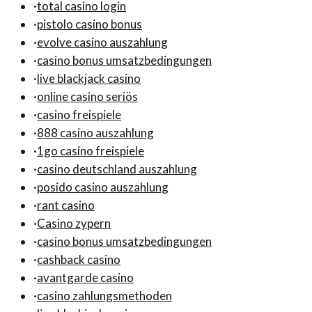
·
total casino login
·
pistolo casino bonus
·
evolve casino auszahlung
·
casino bonus umsatzbedingungen
·
live blackjack casino
·
online casino seriös
·
casino freispiele
·
888 casino auszahlung
·
1go casino freispiele
·
casino deutschland auszahlung
·
posido casino auszahlung
·
rant casino
·
Casino zypern
·
casino bonus umsatzbedingungen
·
cashback casino
·
avantgarde casino
·
casino zahlungsmethoden