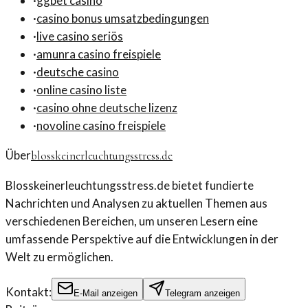
·
ggbet casino
·
casino bonus umsatzbedingungen
·
live casino seriös
·
amunra casino freispiele
·
deutsche casino
·
online casino liste
·
casino ohne deutsche lizenz
·
novoline casino freispiele
Über
blosskeinerleuchtungsstress.de
Blosskeinerleuchtungsstress.de bietet fundierte
Nachrichten und Analysen zu aktuellen Themen aus
verschiedenen Bereichen, um unseren Lesern eine
umfassende Perspektive auf die Entwicklungen in der
Welt zu ermöglichen.
Kontakt:
E-Mail anzeigen
Telegram anzeigen