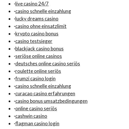
·
live casino 24/7
·
casino schnelle einzahlung
·
lucky dreams casino
·
casino ohne einsatzlimit
·
krypto casino bonus
·
casino testsieger
·
blackjack casino bonus
·
seriöse online casinos
·
deutsches online casino seriös
·
roulette online seriös
·
frumzi casino login
·
casino schnelle einzahlung
·
curacao casino erfahrungen
·
casino bonus umsatzbedingungen
·
online casino seriös
·
cashwin casino
·
flagman casino login