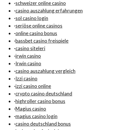
·
schweizer online casino
·
casino auszahlung erfahrungen
·
sol casino login
·
seriöse online casinos
·
online casino bonus
·
bassbet casino freispiele
·
casino siteleri
·
irwin casino
·
Irwin casino
·
casino auszahlung vergleich
·
Izzi casino
·
izzi casino online
·
crypto casino deutschland
·
highroller casino bonus
·
Magius casino
·
magius casino login
·
casino deutschland bonus