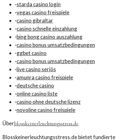
·
starda casino login
·
vegas casino freispiele
·
casino gibraltar
·
casino schnelle einzahlung
·
bing bong casino auszahlung
·
casino bonus umsatzbedingungen
·
ggbet casino
·
casino bonus umsatzbedingungen
·
live casino seriös
·
amunra casino freispiele
·
deutsche casino
·
online casino liste
·
casino ohne deutsche lizenz
·
novoline casino freispiele
Über
blosskeinerleuchtungsstress.de
Blosskeinerleuchtungsstress.de bietet fundierte