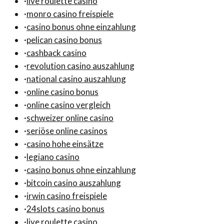
·
live roulette casino
·
monro casino freispiele
·
casino bonus ohne einzahlung
·
pelican casino bonus
·
cashback casino
·
revolution casino auszahlung
·
national casino auszahlung
·
online casino bonus
·
online casino vergleich
·
schweizer online casino
·
seriöse online casinos
·
casino hohe einsätze
·
legiano casino
·
casino bonus ohne einzahlung
·
bitcoin casino auszahlung
·
irwin casino freispiele
·
24slots casino bonus
·
live roulette casino