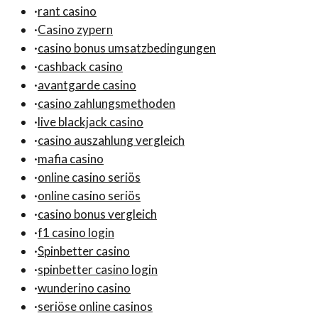
·
rant casino
·
Casino zypern
·
casino bonus umsatzbedingungen
·
cashback casino
·
avantgarde casino
·
casino zahlungsmethoden
·
live blackjack casino
·
casino auszahlung vergleich
·
mafia casino
·
online casino seriös
·
online casino seriös
·
casino bonus vergleich
·
f1 casino login
·
Spinbetter casino
·
spinbetter casino login
·
wunderino casino
·
seriöse online casinos