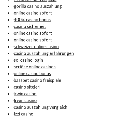
·
gorilla casino auszahlung
·
online casino sofort
·
400% casino bonus
·
casino sicherheit
·
online casino sofort
·
online casino sofort
·
schweizer online casino
·
casino auszahlung erfahrungen
·
sol casino login
·
seriöse online casinos
·
online casino bonus
·
bassbet casino freispiele
·
casino siteleri
·
irwin casino
·
Irwin casino
·
casino auszahlung vergleich
·
Izzi casino