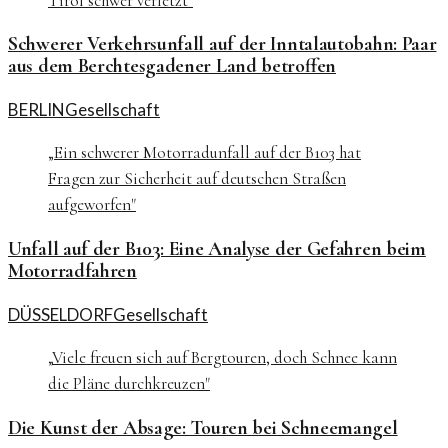
Tirol schwer verletzt
"
Schwerer Verkehrsunfall auf der Inntalautobahn: Paar
aus dem Berchtesgadener Land betroffen
BERLIN
Gesellschaft
„
Ein schwerer Motorradunfall auf der B103 hat
Fragen zur Sicherheit auf deutschen Straßen
aufgeworfen
"
Unfall auf der B103: Eine Analyse der Gefahren beim
Motorradfahren
DÜSSELDORF
Gesellschaft
„
Viele freuen sich auf Bergtouren, doch Schnee kann
die Pläne durchkreuzen
"
Die Kunst der Absage: Touren bei Schneemangel