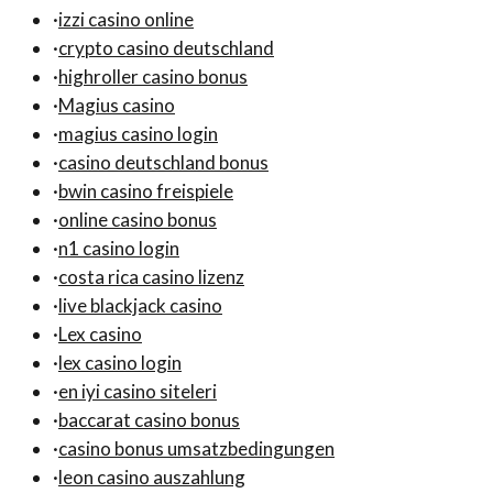
·
izzi casino online
·
crypto casino deutschland
·
highroller casino bonus
·
Magius casino
·
magius casino login
·
casino deutschland bonus
·
bwin casino freispiele
·
online casino bonus
·
n1 casino login
·
costa rica casino lizenz
·
live blackjack casino
·
Lex casino
·
lex casino login
·
en iyi casino siteleri
·
baccarat casino bonus
·
casino bonus umsatzbedingungen
·
leon casino auszahlung