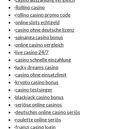
·
Rollino casino
·
rollino casino promo code
·
online slots echtgeld
·
casino ohne deutsche lizenz
·
spinanga casino bonus
·
online casino vergleich
·
live casino 24/7
·
casino schnelle einzahlung
·
lucky dreams casino
·
casino ohne einsatzlimit
·
krypto casino bonus
·
casino testsieger
·
blackjack casino bonus
·
seriöse online casinos
·
deutsches online casino seriös
·
roulette online seriös
·
frumzi casino login