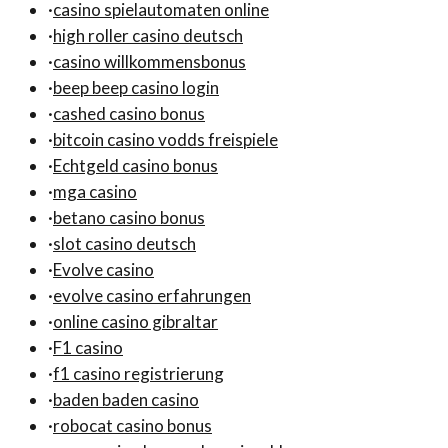
·
casino spielautomaten online
·
high roller casino deutsch
·
casino willkommensbonus
·
beep beep casino login
·
cashed casino bonus
·
bitcoin casino vodds freispiele
·
Echtgeld casino bonus
·
mga casino
·
betano casino bonus
·
slot casino deutsch
·
Evolve casino
·
evolve casino erfahrungen
·
online casino gibraltar
·
F1 casino
·
f1 casino registrierung
·
baden baden casino
·
robocat casino bonus