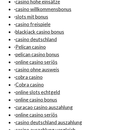
·
casino hohe einsätze
·
casino willkommensbonus
·
slots mit bonus
·
casino freispiele
·
blackjack casino bonus
·
casino deutschland
·
Pelican casino
·
pelican casino bonus
·
online casino seriös
·
casino ohne ausweis
·
cobra casino
·
Cobra casino
·
online slots echtgeld
·
online casino bonus
·
curacao casino auszahlung
·
online casino seriös
·
casino deutschland auszahlung
·
casino auszahlung vergleich