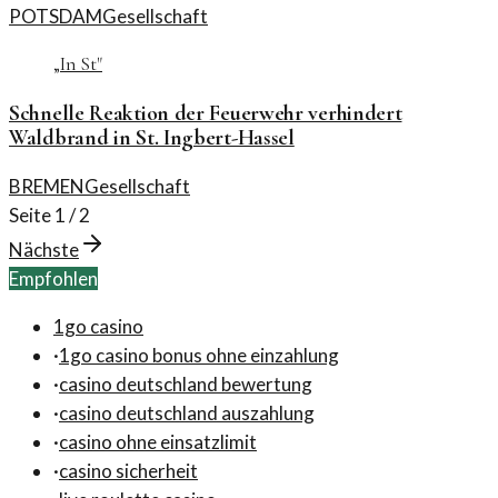
POTSDAM
Gesellschaft
„
In St
"
Schnelle Reaktion der Feuerwehr verhindert
Waldbrand in St. Ingbert-Hassel
BREMEN
Gesellschaft
Seite
1
/
2
Nächste
Empfohlen
1go casino
·
1go casino bonus ohne einzahlung
·
casino deutschland bewertung
·
casino deutschland auszahlung
·
casino ohne einsatzlimit
·
casino sicherheit