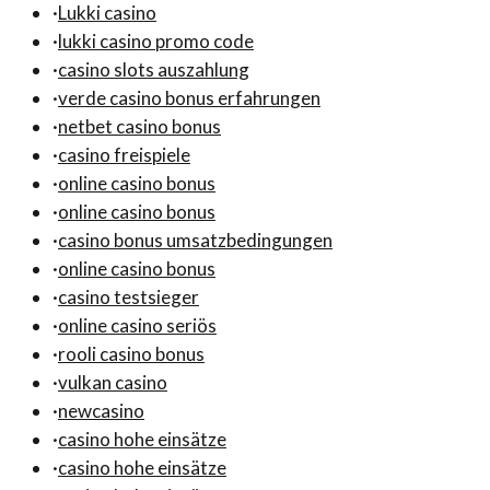
·
Lukki casino
·
lukki casino promo code
·
casino slots auszahlung
·
verde casino bonus erfahrungen
·
netbet casino bonus
·
casino freispiele
·
online casino bonus
·
online casino bonus
·
casino bonus umsatzbedingungen
·
online casino bonus
·
casino testsieger
·
online casino seriös
·
rooli casino bonus
·
vulkan casino
·
newcasino
·
casino hohe einsätze
·
casino hohe einsätze