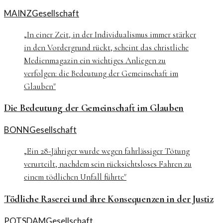
MAINZ
Gesellschaft
„
In einer Zeit, in der Individualismus immer stärker
in den Vordergrund rückt, scheint das christliche
Medienmagazin ein wichtiges Anliegen zu
verfolgen: die Bedeutung der Gemeinschaft im
Glauben
"
Die Bedeutung der Gemeinschaft im Glauben
BONN
Gesellschaft
„
Ein 28-Jähriger wurde wegen fahrlässiger Tötung
verurteilt, nachdem sein rücksichtsloses Fahren zu
einem tödlichen Unfall führte
"
Tödliche Raserei und ihre Konsequenzen in der Justiz
POTSDAM
Gesellschaft