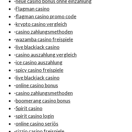
·
neue casino bonus ohne einzahlung
·
Flagman casino
·
flagman casino promo code
·
krypto casino vergleich
·
casino zahlungsmethoden
·
wazamba casino freispiele
·
live blackjack casino
·
casino auszahlung vergleich
·
ice casino auszahlung
·
spicy casino freispiele
·
live blackjack casino
·
online casino bonus
·
casino zahlungsmethoden
·
boomerang casino bonus
·
Spirit casino
·
spirit casino login
·
online casino seriös
·
rizzio casino freispiele