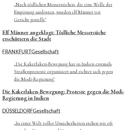
„
Nach tödlichen Messerstichen, die eine Welle der
Empörung auslösten, wurden elf Männer vor
Gericht gestellt
"
Elf Männer angeklagt: Tödliche Messerstiche
erschüttern die Stadt
FRANKFURT
Gesellschaft
„
Die Kakerlaken-Bewegung hat in Indien erstmals
Straßenproteste organisiert und richtet sich gegen
die Modi-Regierung
"
Die Kakerlaken-Bewegung: Proteste gegen die Modi-
Regierung in Indien
DÜSSELDORF
Gesellschaft
„
In einer Welt voller Unsicherheiten stehen wir oft