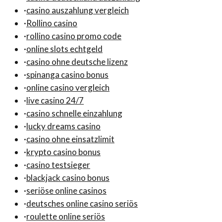
·
casino auszahlung vergleich
·
Rollino casino
·
rollino casino promo code
·
online slots echtgeld
·
casino ohne deutsche lizenz
·
spinanga casino bonus
·
online casino vergleich
·
live casino 24/7
·
casino schnelle einzahlung
·
lucky dreams casino
·
casino ohne einsatzlimit
·
krypto casino bonus
·
casino testsieger
·
blackjack casino bonus
·
seriöse online casinos
·
deutsches online casino seriös
·
roulette online seriös