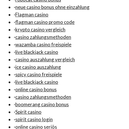
·
neue casino bonus ohne einzahlung
·
Flagman casino
·
flagman casino promo code
·
krypto casino vergleich
·
casino zahlungsmethoden
·
wazamba casino freispiele
·
live blackjack casino
·
casino auszahlung vergleich
·
ice casino auszahlung
·
spicy casino freispiele
·
live blackjack casino
·
online casino bonus
·
casino zahlungsmethoden
·
boomerang casino bonus
·
Spirit casino
·
spirit casino login
·
online casino seriös