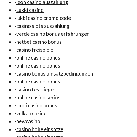
·
leon casino auszahlung
·
Lukki casino
·
lukki casino promo code
·
casino slots auszahlung
·
verde casino bonus erfahrungen
·
netbet casino bonus
·
casino freispiele
·
online casino bonus
·
online casino bonus
·
casino bonus umsatzbedingungen
·
online casino bonus
·
casino testsieger
·
online casino seriös
·
rooli casino bonus
·
vulkan casino
·
newcasino
·
casino hohe einsätze