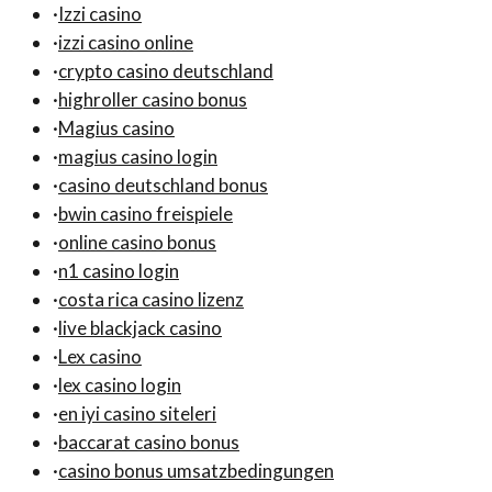
·
Izzi casino
·
izzi casino online
·
crypto casino deutschland
·
highroller casino bonus
·
Magius casino
·
magius casino login
·
casino deutschland bonus
·
bwin casino freispiele
·
online casino bonus
·
n1 casino login
·
costa rica casino lizenz
·
live blackjack casino
·
Lex casino
·
lex casino login
·
en iyi casino siteleri
·
baccarat casino bonus
·
casino bonus umsatzbedingungen