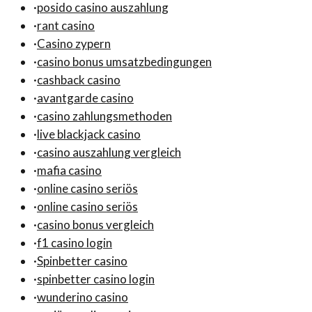
·
posido casino auszahlung
·
rant casino
·
Casino zypern
·
casino bonus umsatzbedingungen
·
cashback casino
·
avantgarde casino
·
casino zahlungsmethoden
·
live blackjack casino
·
casino auszahlung vergleich
·
mafia casino
·
online casino seriös
·
online casino seriös
·
casino bonus vergleich
·
f1 casino login
·
Spinbetter casino
·
spinbetter casino login
·
wunderino casino