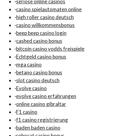
·
seriöse online casinos
·
casino spielautomaten online
·
high roller casino deutsch
·
casino willkommensbonus
·
beep beep casino login
·
cashed casino bonus
·
bitcoin casino vodds freispiele
·
Echtgeld casino bonus
·
mga casino
·
betano casino bonus
·
slot casino deutsch
·
Evolve casino
·
evolve casino erfahrungen
·
online casino gibraltar
·
F1 casino
·
f1 casino registrierung
·
baden baden casino
·
robocat casino bonus