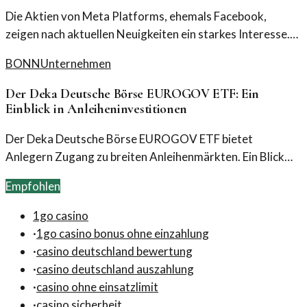
Die Aktien von Meta Platforms, ehemals Facebook,
zeigen nach aktuellen Neuigkeiten ein starkes Interesse.
Analysten und Investoren beobachten die Entwicklungen
BONN
Unternehmen
genau und die Marktreaktionen sind vielschichtig.
Der Deka Deutsche Börse EUROGOV ETF: Ein
Einblick in Anleiheninvestitionen
Der Deka Deutsche Börse EUROGOV ETF bietet
Anlegern Zugang zu breiten Anleihenmärkten. Ein Blick
auf Kursentwicklungen und Marktentwicklungen.
Empfohlen
1go casino
·
1go casino bonus ohne einzahlung
·
casino deutschland bewertung
·
casino deutschland auszahlung
·
casino ohne einsatzlimit
·
casino sicherheit