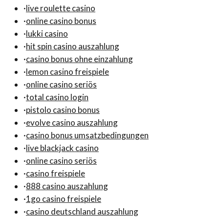
·
live roulette casino
·
online casino bonus
·
lukki casino
·
hit spin casino auszahlung
·
casino bonus ohne einzahlung
·
lemon casino freispiele
·
online casino seriös
·
total casino login
·
pistolo casino bonus
·
evolve casino auszahlung
·
casino bonus umsatzbedingungen
·
live blackjack casino
·
online casino seriös
·
casino freispiele
·
888 casino auszahlung
·
1go casino freispiele
·
casino deutschland auszahlung