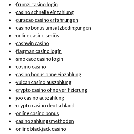
·
frumzi casino login
·
casino schnelle einzahlung
·
curacao casino erfahrungen
·
casino bonus umsatzbedingungen
·
online casino seriös
·
cashwin casino
·
flagman casino login
·
smokace casino login
·
cosmo casino
·
casino bonus ohne einzahlung
·
vulcan casino auszahlung
·
crypto casino ohne verifizierung
·
joo casino auszahlung
·
crypto casino deutschland
·
online casino bonus
·
casino zahlungsmethoden
·
online blackjack casino