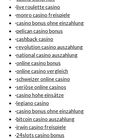
·
live roulette casino
·
monro casino freispiele
·
casino bonus ohne einzahlung
·
pelican casino bonus
·
cashback casino
·
revolution casino auszahlung
·
national casino auszahlung
·
online casino bonus
·
online casino vergleich
·
schweizer online casino
·
seriöse online casinos
·
casino hohe einsätze
·
legiano casino
·
casino bonus ohne einzahlung
·
bitcoin casino auszahlung
·
irwin casino freispiele
·
24slots casino bonus