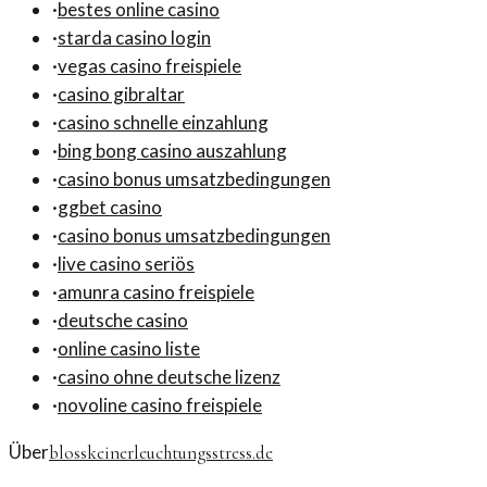
·
bestes online casino
·
starda casino login
·
vegas casino freispiele
·
casino gibraltar
·
casino schnelle einzahlung
·
bing bong casino auszahlung
·
casino bonus umsatzbedingungen
·
ggbet casino
·
casino bonus umsatzbedingungen
·
live casino seriös
·
amunra casino freispiele
·
deutsche casino
·
online casino liste
·
casino ohne deutsche lizenz
·
novoline casino freispiele
Über
blosskeinerleuchtungsstress.de