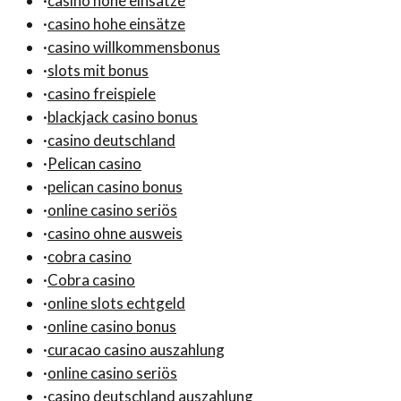
·
casino hohe einsätze
·
casino hohe einsätze
·
casino willkommensbonus
·
slots mit bonus
·
casino freispiele
·
blackjack casino bonus
·
casino deutschland
·
Pelican casino
·
pelican casino bonus
·
online casino seriös
·
casino ohne ausweis
·
cobra casino
·
Cobra casino
·
online slots echtgeld
·
online casino bonus
·
curacao casino auszahlung
·
online casino seriös
·
casino deutschland auszahlung