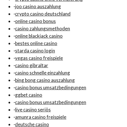
·
joo casino auszahlung
·
crypto casino deutschland
·
online casino bonus
·
casino zahlungsmethoden
·
online blackjack casino
·
bestes online casino
·
starda casino login
·
vegas casino freispiele
·
casino gibraltar
·
casino schnelle einzahlung
·
bing bong casino auszahlung
·
casino bonus umsatzbedingungen
·
ggbet casino
·
casino bonus umsatzbedingungen
·
live casino seriös
·
amunra casino freispiele
·
deutsche casino