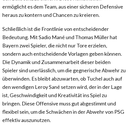
ermöglicht es dem Team, aus einer sicheren Defensive
heraus zu kontern und Chancen zu kreieren.
Schließlich ist die Frontlinie von entscheidender
Bedeutung. Mit Sadio Mané und Thomas Müller hat
Bayern zwei Spieler, die nicht nur Tore erzielen,
sondern auch entscheidende Vorlagen geben können.
Die Dynamik und Zusammenarbeit dieser beiden
Spieler sind unerlässlich, um die gegnerische Abwehr zu
überwinden. Es bleibt abzuwarten, ob Tuchel auch auf
den wendigen Leroy Sané setzen wird, der in der Lage
ist, Geschwindigkeit und Kreativität ins Spiel zu
bringen. Diese Offensive muss gut abgestimmt und
flexibel sein, um die Schwächen in der Abwehr von PSG
effektiv auszunutzen.