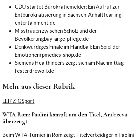
CDU startet Bürokratiemelder: Ein Aufruf zur
Entbürokratisierung in Sachsen-Anhalt
fearling-
entertainment.de
Misstrauen zwischen Scholz und der
Bevölkerung
bay-arge-pflege.de
Denkwürdiges Finale im Handball: Ein Spiel der
Emotionen
rpmedics-shop.de
Siemens Healthineers zeigt sich am Nachmittag
fester
drewoll.de
Mehr aus dieser Rubrik
LEIPZIG
Sport
WTA Rom: Paolini kämpft um den Titel, Andreeva
überzeugt
Beim WTA-Turnier in Rom zeigt Titelverteidigerin Paolini