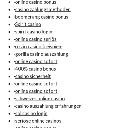
·
online casino bonus
·
casino zahlungsmethoden
·
boomerang casino bonus
·
Spirit casino
·
spirit casino login
·
online casino seriös
·
rizzio casino freispiele
·
gorilla casino auszahlung
·
online casino sofort
·
400% casino bonus
·
casino sicherheit
·
online casino sofort
·
online casino sofort
·
schweizer online casino
·
casino auszahlung erfahrungen
·
sol casino login
·
seriöse online casinos