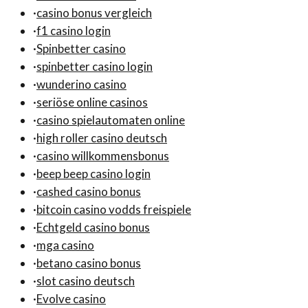
·
casino bonus vergleich
·
f1 casino login
·
Spinbetter casino
·
spinbetter casino login
·
wunderino casino
·
seriöse online casinos
·
casino spielautomaten online
·
high roller casino deutsch
·
casino willkommensbonus
·
beep beep casino login
·
cashed casino bonus
·
bitcoin casino vodds freispiele
·
Echtgeld casino bonus
·
mga casino
·
betano casino bonus
·
slot casino deutsch
·
Evolve casino