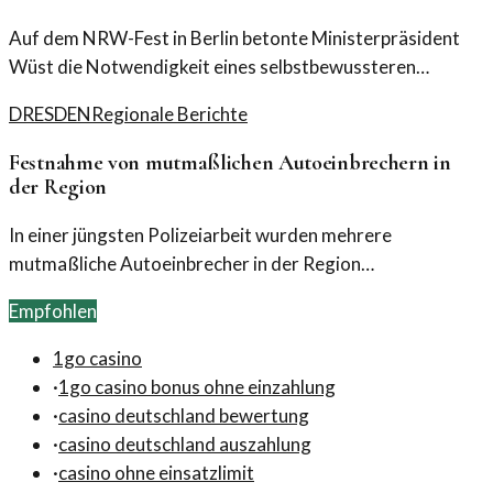
Auf dem NRW-Fest in Berlin betonte Ministerpräsident
Wüst die Notwendigkeit eines selbstbewussteren
Auftretens der Demokraten. Er forderte einen
DRESDEN
Regionale Berichte
verstärkten Zusammenhalt in der politischen Landschaft.
Der Appell richtete sich an die Bürger und Politiker
Festnahme von mutmaßlichen Autoeinbrechern in
gleichermaßen.
der Region
In einer jüngsten Polizeiarbeit wurden mehrere
mutmaßliche Autoeinbrecher in der Region
festgenommen. Die Festnahmen markieren einen
Empfohlen
wichtigen Schritt im Kampf gegen die steigende
Kriminalität im Bereich Autodiebstähle.
1go casino
·
1go casino bonus ohne einzahlung
·
casino deutschland bewertung
·
casino deutschland auszahlung
·
casino ohne einsatzlimit