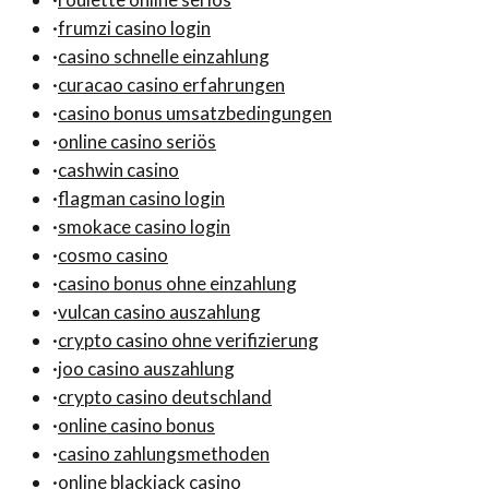
·
frumzi casino login
·
casino schnelle einzahlung
·
curacao casino erfahrungen
·
casino bonus umsatzbedingungen
·
online casino seriös
·
cashwin casino
·
flagman casino login
·
smokace casino login
·
cosmo casino
·
casino bonus ohne einzahlung
·
vulcan casino auszahlung
·
crypto casino ohne verifizierung
·
joo casino auszahlung
·
crypto casino deutschland
·
online casino bonus
·
casino zahlungsmethoden
·
online blackjack casino