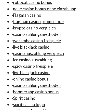
·
robocat casino bonus
·
neue casino bonus ohne einzahlung
·
Flagman casino
·
flagman casino promo code
·
krypto casino vergleich
·
casino zahlungsmethoden
·
wazamba casino freispiele
·
live blackjack casino
·
casino auszahlung vergleich
·
ice casino auszahlung
·
spicy casino freispiele
·
live blackjack casino
·
online casino bonus
·
casino zahlungsmethoden
·
boomerang casino bonus
·
Spirit casino
·
spirit casino login