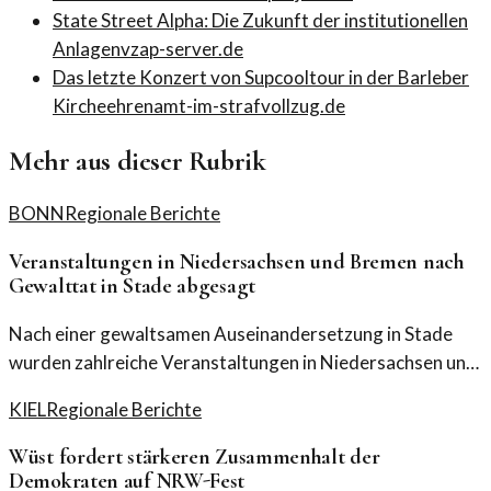
State Street Alpha: Die Zukunft der institutionellen
Anlagen
vzap-server.de
Das letzte Konzert von Supcooltour in der Barleber
Kirche
ehrenamt-im-strafvollzug.de
Mehr aus dieser Rubrik
BONN
Regionale Berichte
Veranstaltungen in Niedersachsen und Bremen nach
Gewalttat in Stade abgesagt
Nach einer gewaltsamen Auseinandersetzung in Stade
wurden zahlreiche Veranstaltungen in Niedersachsen und
Bremen abgesagt. Die Sicherheit der Teilnehmer hat
KIEL
Regionale Berichte
oberste Priorität.
Wüst fordert stärkeren Zusammenhalt der
Demokraten auf NRW-Fest