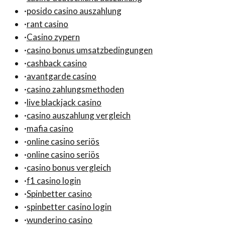
·
posido casino auszahlung
·
rant casino
·
Casino zypern
·
casino bonus umsatzbedingungen
·
cashback casino
·
avantgarde casino
·
casino zahlungsmethoden
·
live blackjack casino
·
casino auszahlung vergleich
·
mafia casino
·
online casino seriös
·
online casino seriös
·
casino bonus vergleich
·
f1 casino login
·
Spinbetter casino
·
spinbetter casino login
·
wunderino casino