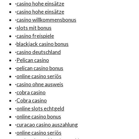
·
casino hohe einsätze
·
casino hohe einsätze
·
casino willkommensbonus
·
slots mit bonus
·
casino freispiele
·
blackjack casino bonus
·
casino deutschland
·
Pelican casino
·
pelican casino bonus
·
online casino seriös
·
casino ohne ausweis
·
cobra casino
·
Cobra casino
·
online slots echtgeld
·
online casino bonus
·
curacao casino auszahlung
·
online casino seriös