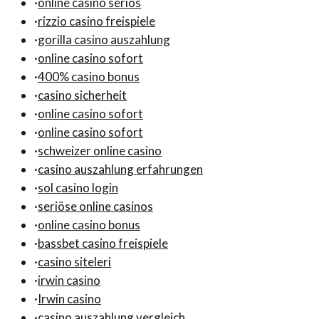
·
online casino seriös
·
rizzio casino freispiele
·
gorilla casino auszahlung
·
online casino sofort
·
400% casino bonus
·
casino sicherheit
·
online casino sofort
·
online casino sofort
·
schweizer online casino
·
casino auszahlung erfahrungen
·
sol casino login
·
seriöse online casinos
·
online casino bonus
·
bassbet casino freispiele
·
casino siteleri
·
irwin casino
·
Irwin casino
·
casino auszahlung vergleich