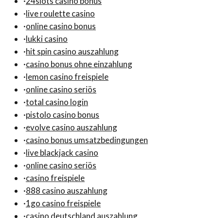
·
24slots casino bonus
·
live roulette casino
·
online casino bonus
·
lukki casino
·
hit spin casino auszahlung
·
casino bonus ohne einzahlung
·
lemon casino freispiele
·
online casino seriös
·
total casino login
·
pistolo casino bonus
·
evolve casino auszahlung
·
casino bonus umsatzbedingungen
·
live blackjack casino
·
online casino seriös
·
casino freispiele
·
888 casino auszahlung
·
1go casino freispiele
·
casino deutschland auszahlung