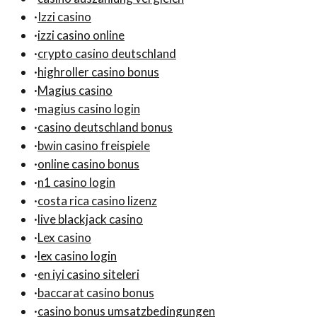
·
Izzi casino
·
izzi casino online
·
crypto casino deutschland
·
highroller casino bonus
·
Magius casino
·
magius casino login
·
casino deutschland bonus
·
bwin casino freispiele
·
online casino bonus
·
n1 casino login
·
costa rica casino lizenz
·
live blackjack casino
·
Lex casino
·
lex casino login
·
en iyi casino siteleri
·
baccarat casino bonus
·
casino bonus umsatzbedingungen