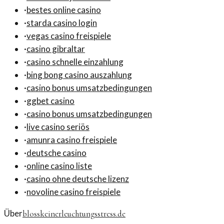
·
bestes online casino
·
starda casino login
·
vegas casino freispiele
·
casino gibraltar
·
casino schnelle einzahlung
·
bing bong casino auszahlung
·
casino bonus umsatzbedingungen
·
ggbet casino
·
casino bonus umsatzbedingungen
·
live casino seriös
·
amunra casino freispiele
·
deutsche casino
·
online casino liste
·
casino ohne deutsche lizenz
·
novoline casino freispiele
Über
blosskeinerleuchtungsstress.de