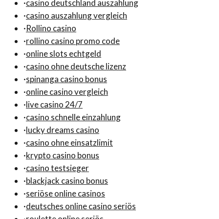
·
casino deutschland auszahlung
·
casino auszahlung vergleich
·
Rollino casino
·
rollino casino promo code
·
online slots echtgeld
·
casino ohne deutsche lizenz
·
spinanga casino bonus
·
online casino vergleich
·
live casino 24/7
·
casino schnelle einzahlung
·
lucky dreams casino
·
casino ohne einsatzlimit
·
krypto casino bonus
·
casino testsieger
·
blackjack casino bonus
·
seriöse online casinos
·
deutsches online casino seriös
·
roulette online seriös