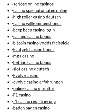
·
seriöse online casinos
·
casino spielautomaten online
·
high roller casino deutsch
·
casino willkommensbonus
·
beep beep casino login
·
cashed casino bonus
·
bitcoin casino vodds freispiele
·
Echtgeld casino bonus
·
mga casino
·
betano casino bonus
·
slot casino deutsch
·
Evolve casino
·
evolve casino erfahrungen
·
online casino gibraltar
·
F1 casino
·
f1 casino registrierung
·
baden baden casino