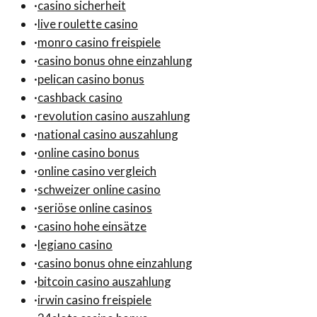
·
casino sicherheit
·
live roulette casino
·
monro casino freispiele
·
casino bonus ohne einzahlung
·
pelican casino bonus
·
cashback casino
·
revolution casino auszahlung
·
national casino auszahlung
·
online casino bonus
·
online casino vergleich
·
schweizer online casino
·
seriöse online casinos
·
casino hohe einsätze
·
legiano casino
·
casino bonus ohne einzahlung
·
bitcoin casino auszahlung
·
irwin casino freispiele